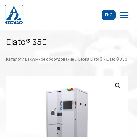
Перейти
к
ENG
содержимому
MAIN
MENU
Elato® 350
Каталог
/
Вакуумное оборудование
/
Серия Elato®
/ Elato® 350